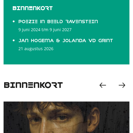
BINNENKORT
POEZIE in BEELD RAVENSTEIN
9 juni 2024 t/m 9 juni 2027
Jan Hogema & Jolanda vd Grint
21 augustus 2026
BINNENKORT